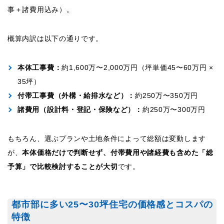
事＋諸費用込み）。
概算内訳は以下の通りです。
本体工事費：
約1,600万〜2,000万円（坪単価45〜60万円 ×
35坪）
付帯工事費（外構・給排水など）：
約250万〜350万円
諸費用（設計料・登記・保険など）：
約250万〜300万円
もちろん、選ぶプランや土地条件によって総額は変動します
が、
本体価格だけで判断せず、付帯費用や諸経費も含めた「総
予算」で比較検討することが大切
です。
都市部に多い25〜30坪住宅の価格感とコスパの
特徴