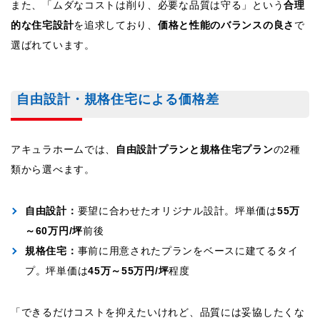
また、「ムダなコストは削り、必要な品質は守る」という
合理
的な住宅設計
を追求しており、
価格と性能のバランスの良さ
で
選ばれています。
自由設計・規格住宅による価格差
アキュラホームでは、
自由設計プランと規格住宅プラン
の2種
類から選べます。
自由設計：
要望に合わせたオリジナル設計。坪単価は
55万
～60万円/坪
前後
規格住宅：
事前に用意されたプランをベースに建てるタイ
プ。坪単価は
45万～55万円/坪
程度
「できるだけコストを抑えたいけれど、品質には妥協したくな