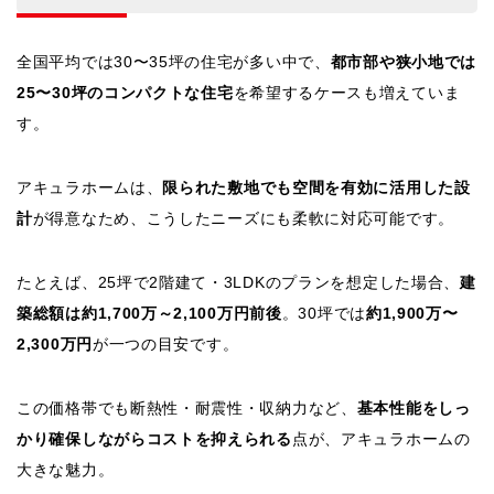
全国平均では30〜35坪の住宅が多い中で、
都市部や狭小地では
25〜30坪のコンパクトな住宅
を希望するケースも増えていま
す。
アキュラホームは、
限られた敷地でも空間を有効に活用した設
計
が得意なため、こうしたニーズにも柔軟に対応可能です。
たとえば、25坪で2階建て・3LDKのプランを想定した場合、
建
築総額は約1,700万～2,100万円前後
。30坪では
約1,900万〜
2,300万円
が一つの目安です。
この価格帯でも断熱性・耐震性・収納力など、
基本性能をしっ
かり確保しながらコストを抑えられる
点が、アキュラホームの
大きな魅力。