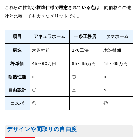
これらの性能が
標準仕様で用意されている点
は、同価格帯の他
社と比較しても大きなメリットです。
項目
アキュラホーム
一条工務店
タマホーム
構造
木造軸組
2×6工法
木造軸組
坪単価
45～60万円
65～85万円
45～65万円
断熱性能
○
◎
○
自由設計
◎
△
○
コスパ
◎
○
◎
デザインや間取りの自由度