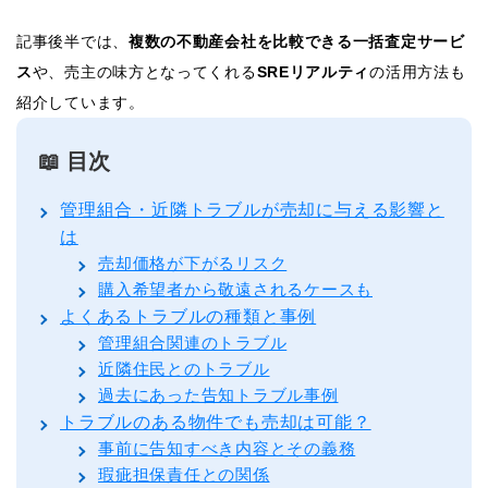
記事後半では、
複数の不動産会社を比較できる一括査定サービ
ス
や、売主の味方となってくれる
SREリアルティ
の活用方法も
紹介しています。
📖 目次
管理組合・近隣トラブルが売却に与える影響と
は
売却価格が下がるリスク
購入希望者から敬遠されるケースも
よくあるトラブルの種類と事例
管理組合関連のトラブル
近隣住民とのトラブル
過去にあった告知トラブル事例
トラブルのある物件でも売却は可能？
事前に告知すべき内容とその義務
瑕疵担保責任との関係