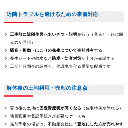
近隣トラブルを避けるための事前対応
工事前に近隣住民へあいさつ・説明
を行う（業者と一緒に回
るのが理想）
騒音・振動・ほこりの発生について事前共有
する
養生シートや散水など
防塵・防音対策
が十分か確認する
工期と時間帯の調整も、住環境を守る重要な配慮です
解体後の土地利用・売却の注意点
更地後の土地は
固定資産税が高くなる
（住宅特例が外れる）
地目変更や登記手続きが必要なケースも
売却予定の場合は、不動産会社に
「更地にした方が売れやす