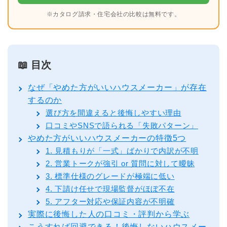
※カタログ請求・住宅会社の比較は無料です。
📖 目次
なぜ「やめた方がいいハウスメーカー」が存在
するのか
選び方を間違えると後悔しやすい理由
口コミやSNSで語られる「失敗パターン」
やめた方がいいハウスメーカーの特徴5つ
1. 見積もりが「一式」ばかりで内訳が不明
2. 営業トークが強引 or 質問に対して曖昧
3. 標準仕様のグレードが極端に低い
4. 下請け任せで現場監督がほぼ不在
5. アフター対応や保証内容が不明確
実際に後悔した人の口コミ・評判から学ぶ
こうすれば回避できる！後悔しないハウスメー