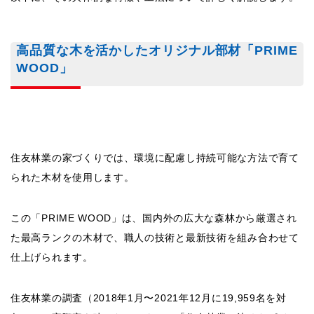
この「PRIME WOOD」は、国内外の広大な森林から厳選され
た最高ランクの木材で、職人の技術と最新技術を組み合わせて
仕上げられます。
住友林業の調査（2018年1月〜2021年12月に19,959名を対
象）で、実際家を建てたオーナーに「住友林業に決めたポイン
トは？」という問いをしたところ、もっとも多かった回答は
「木の質感（66.4%）」でした。
ウォルナットやチーク、チェリーといった高級木材が豊富に使
用され、住まいに温かみと高級感を与えます。
地震に強い「ビッグフレーム構法」