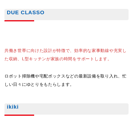
ロボット掃除機や宅配ボックスなどの最新設備を取り入れ、忙
しい日々にゆとりをもたらします。
ikiki
二世帯住宅に特化したプランで、独立型や隣居型など、家族間
の距離感に合わせた選択が可能です。
４つのプランがあり、「独立タイプ2階建て」「独立タイプ平
屋」「独立タイプ3階建て」「隣居タイプ2階建て」から選択が
可能です。
家族が一緒に快適に暮らせる空間を提案し、土地の特徴を最大