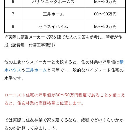
6
パナソニックホームズ
50〜80万円
7
三井ホーム
60〜90万円
8
セキスイハイム
50〜80万円
※実際に該当メーカーで家を建てた人の回答を参考に、筆者が作
成（諸費用・付帯工事費別）
他の主要ハウスメーカーと比較すると、住友林業の坪単価は
積
水ハウス
や
三井ホーム
と同等で、一般的なハイグレード住宅の
水準です。
ローコスト住宅の坪単価が30〜50万円程度であることを踏まえ
ると、住友林業は高価格帯に位置します。
では実際に住友林業で家を建てるなら、総額でどのくらいかか
るのか計算してみましょう。