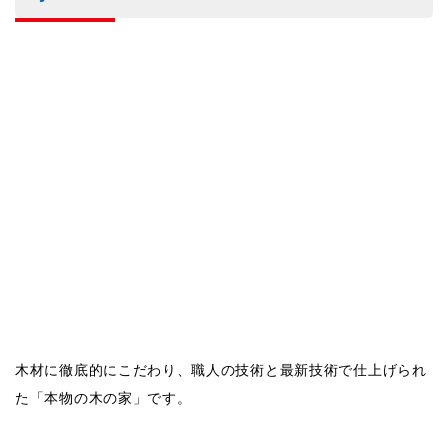
木材に徹底的にこだわり、職人の技術と最新技術で仕上げられ
た「本物の木の家」です。
厳選されたオリジナル部材「PRIME WOOD」を使用し、重厚
感のある外観と温かみのある内装を実現。
暮らすほどに愛着が深まる、家族の暮らしを見つめる住まいで
す。
GRAND LIFE