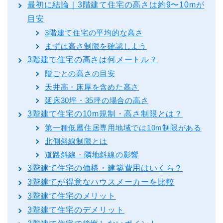
最初に結論｜3階建て住宅の高さは約9〜10mが
目安
3階建て住宅の平均的な高さ
まずは高さ制限を確認しよう
3階建て住宅の高さは何メートル？
階ごとの高さの目安
天井高・床厚を含めた高さ
延床30坪・35坪の場合の高さ
3階建て住宅の10m規制・高さ制限とは？
第一種低層住居専用地域では10m制限がある
北側斜線制限とは
道路斜線・隣地斜線の影響
3階建て住宅の価格・建築費用はいくら？
3階建てが得意なハウスメーカーを比較
3階建て住宅のメリット
3階建て住宅のデメリット