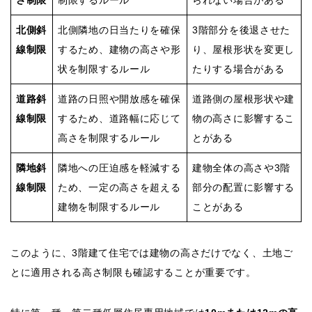
さ制限
制限するルール
られない場合がある
北側斜
北側隣地の日当たりを確保
3階部分を後退させた
線制限
するため、建物の高さや形
り、屋根形状を変更し
状を制限するルール
たりする場合がある
道路斜
道路の日照や開放感を確保
道路側の屋根形状や建
線制限
するため、道路幅に応じて
物の高さに影響するこ
高さを制限するルール
とがある
隣地斜
隣地への圧迫感を軽減する
建物全体の高さや3階
線制限
ため、一定の高さを超える
部分の配置に影響する
建物を制限するルール
ことがある
このように、3階建て住宅では建物の高さだけでなく、土地ご
とに適用される高さ制限も確認することが重要です。