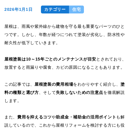
2026年1月1日
カテゴリー
住宅
屋根は、雨風や紫外線から建物を守る最も重要なパーツのひと
つです。しかし、年数が経つにつれて塗装が劣化し、防水性や
耐久性が低下していきます。
屋根塗装は10～15年ごとのメンテナンスが目安
とされており、
放置すると雨漏りや腐食、カビの原因になることもあります。
この記事では、
屋根塗装の費用相場
をわかりやすく紹介し、
塗
料の種類と選び方
、そして
失敗しないための注意点
を徹底解説
します。
また、
費用を抑えるコツ
や
助成金・補助金の活用ポイント
も解
説しているので、これから屋根リフォームを検討する方にも役