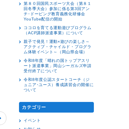
第８０回国民スポーツ大会（第８１
回冬季大会）参加に係る第3回アン
チ･ドーピング教育義務化研修会
YouTube配信の開始
ココロを育てる運動遊びプログラム
（ACP講師派遣事業）について
親子で発見！運動×遊びの楽しさ～
アクティブ・チャイルド・プログラ
ム体験イベント～（岡山県会場）
令和8年度「晴れの国トップアスリ
ート派遣事業」岡山シーガルズ申請
受付終了について
令和8年度公認スタートコーチ（ジ
ュニア･ユース）養成講習会の開催に
ついて
カテゴリー
イベント