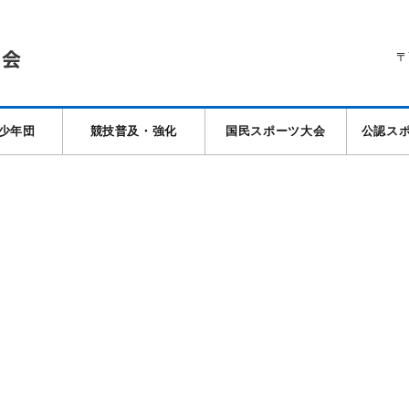
〒
少年団
競技普及・強化
国民スポーツ大会
公認ス