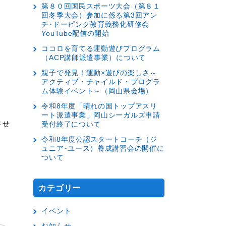
第８０回国民スポーツ大会（第８１
回冬季大会）参加に係る第3回アン
チ･ドーピング教育義務化研修会
YouTube配信の開始
ココロを育てる運動遊びプログラム
（ACP講師派遣事業）について
親子で発見！運動×遊びの楽しさ～
アクティブ・チャイルド・プログラ
ム体験イベント～（岡山県会場）
令和8年度「晴れの国トップアスリ
ート派遣事業」岡山シーガルズ申請
させ
受付終了について
令和8年度公認スタートコーチ（ジ
ュニア･ユース）養成講習会の開催に
ついて
カテゴリー
イベント